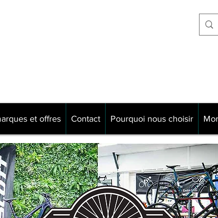
Never explain
e Neufchâtel
Never complain
0 Reims
Just ride !!!!
arques et offres
Contact
Pourquoi nous choisir
Mo