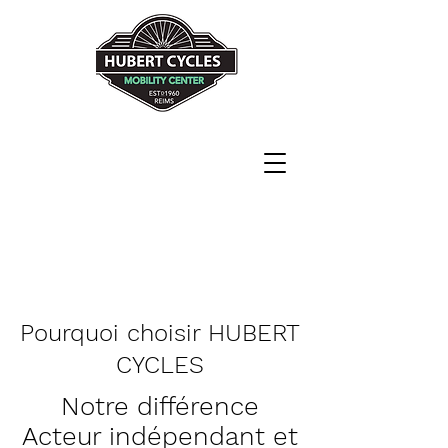
Never explain
Never complain
Just ride !!!!
82 rue de Neufchâtel
51100 Reims
Pourquoi choisir HUBERT
CYCLES
Notre différence
Acteur indépendant et