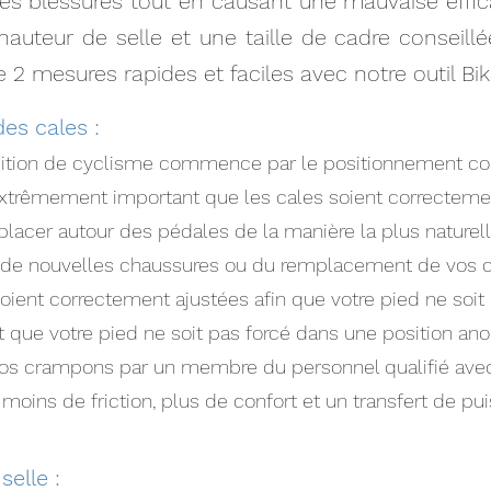
es blessures tout en causant une mauvaise effica
hauteur de selle et une taille de cadre conseill
e 2 mesures rapides et faciles avec notre outil Bik
es cales :
tion de cyclisme commence par le positionnement corr
 extrêmement important que les cales soient correctemen
lacer autour des pédales de la manière la plus naturelle
t de nouvelles chaussures ou du remplacement de vos cal
oient correctement ajustées afin que votre pied ne soit 
et que votre pied ne soit pas forcé dans une position a
r vos crampons par un membre du personnel qualifié ave
moins de friction, plus de confort et un transfert de pu
selle :