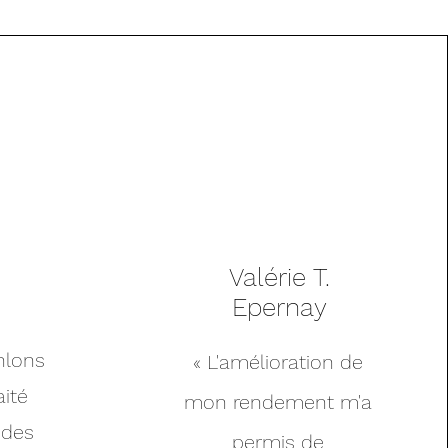
Valérie T.
Epernay
hlons
« L'amélioration de
aité
mon rendement m'a
 des
permis de