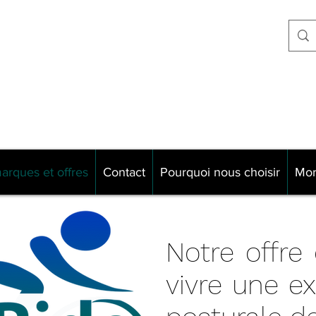
Never explain
e Neufchâtel
Never complain
0 Reims
Just ride !!!!
arques et offres
Contact
Pourquoi nous choisir
Mo
Notre offre
vivre une e