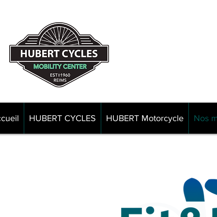
82 rue d
5110
cueil
HUBERT CYCLES
HUBERT Motorcycle
Nos m