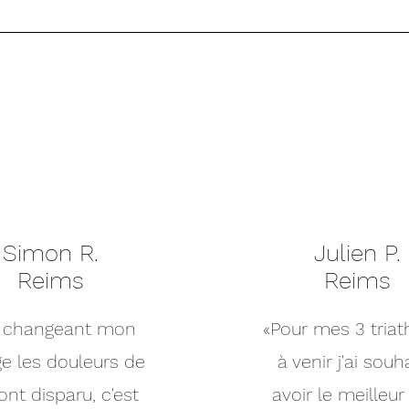
Simon R.
Julien P.
Reims
Reims
n changeant mon
«Pour mes 3 triat
ge les douleurs de
à venir j'ai souh
ont disparu, c'est
avoir le meilleur