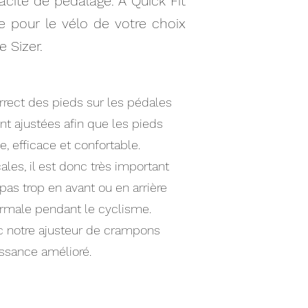
cité de pédalage. A Quick Fit
ée pour le vélo de votre choix
e Sizer.
ect des pieds sur les pédales
t ajustées afin que les pieds
, efficace et confortable.
es, il est donc très important
pas trop en avant ou en arrière
normale pendant le cyclisme.
c notre ajusteur de crampons
issance amélioré.