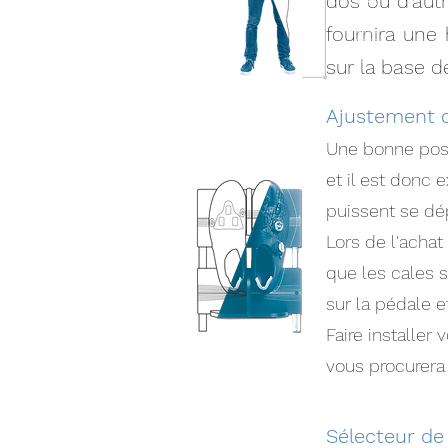
dos ou d'autr
fournira une 
sur la base d
Ajustement d
Une bonne posi
et il est donc
puissent se dép
Lors de l'acha
que les cales s
sur la pédale 
Faire installe
vous procurera 
Sélecteur de 