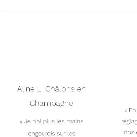
Aline L.
Châlons en
Champagne
« E
« Je n'ai plus les mains
régla
dos 
engourdis sur les