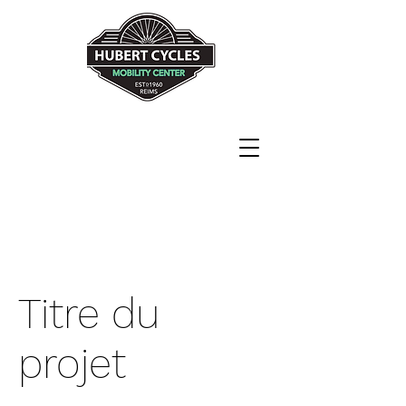
Never explain
Never complain
Just ride !!!!
82 rue de Neufchâtel
51100 Reims
Titre du
projet