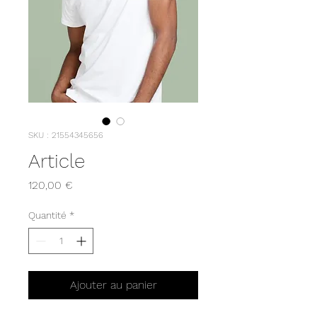
SKU : 21554345656
Article
Prix
120,00 €
Quantité
*
Ajouter au panier