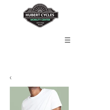
Never explain
Never complain
Just ride !!!!
82 rue de Neufchâtel
51100 Reims