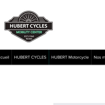
82 rue d
5110
cueil
HUBERT CYCLES
HUBERT Motorcycle
Nos m