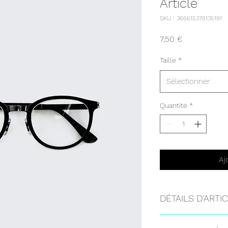
Article
SKU : 366615376135191
Prix
7,50 €
Taille
*
Sélectionner
Quantité
*
Aj
DÉTAILS D'ARTI
Détails d'article. Sais