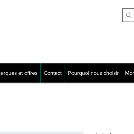
Never explain
e Neufchâtel
Never complain
0 Reims
Just ride !!!!
arques et offres
Contact
Pourquoi nous choisir
Mo