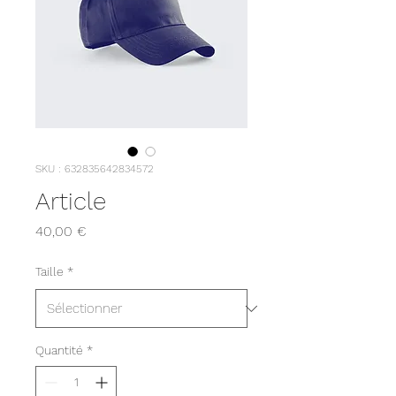
SKU : 632835642834572
Article
Prix
40,00 €
Taille
*
Quantité
*