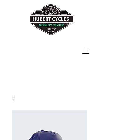
Never explain
Never complain
Just ride !!!!
82 rue de Neufchâtel
51100 Reims