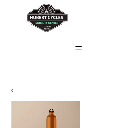
Never explain
Never complain
Just ride !!!!
82 rue de Neufchâtel
51100 Reims